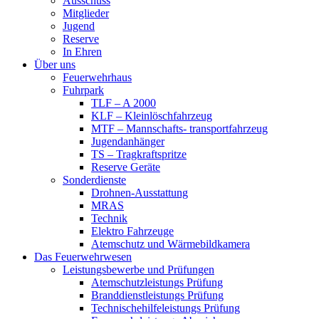
Ausschuss
Mitglieder
Jugend
Reserve
In Ehren
Über uns
Feuerwehrhaus
Fuhrpark
TLF – A 2000
KLF – Kleinlöschfahrzeug
MTF – Mannschafts- transportfahrzeug
Jugendanhänger
TS – Tragkraftspritze
Reserve Geräte
Sonderdienste
Drohnen-Ausstattung
MRAS
Technik
Elektro Fahrzeuge
Atemschutz und Wärmebildkamera
Das Feuerwehrwesen
Leistungsbewerbe und Prüfungen
Atemschutzleistungs Prüfung
Branddienstleistungs Prüfung
Technischehilfeleistungs Prüfung