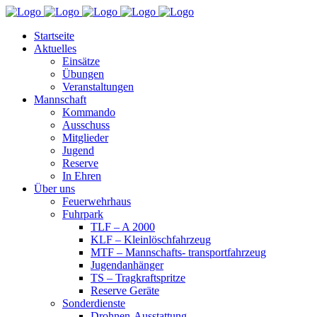
Startseite
Aktuelles
Einsätze
Übungen
Veranstaltungen
Mannschaft
Kommando
Ausschuss
Mitglieder
Jugend
Reserve
In Ehren
Über uns
Feuerwehrhaus
Fuhrpark
TLF – A 2000
KLF – Kleinlöschfahrzeug
MTF – Mannschafts- transportfahrzeug
Jugendanhänger
TS – Tragkraftspritze
Reserve Geräte
Sonderdienste
Drohnen-Ausstattung