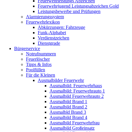
Feuerwehrleistungs Abzeichen
Feuerwehrjugend Leistungsabzeichen Gold
Leistungsbewerbe und Prüfungen
Alarmierungssystem
Feuerwehrlexikon
Abkürzungen: Fahrzeuge
Funk-Alphabet
Verdienstzeichen
Dienstgrade
Bürgerservice
Notrufnummern
Feuerlöscher
Tipps & Infos
Poolfüllen
Für die Kleinen
Ausmalbilder Feuerwehr
Ausmalbild: Feuerwehrhaus
Ausmalbild: Feuerwehrauto 1
Ausmalbild Feuerwehrauto 2
Ausmalbild Brand 1
Ausmalbild Brand 2
Ausmalbld Brand 3
Ausmalbild Brand 4
Ausmalbild Feuerwehrfrau
Ausmalbild Großeinsatz