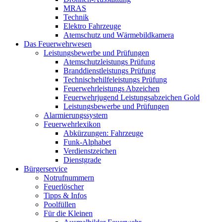
MRAS
Technik
Elektro Fahrzeuge
Atemschutz und Wärmebildkamera
Das Feuerwehrwesen
Leistungsbewerbe und Prüfungen
Atemschutzleistungs Prüfung
Branddienstleistungs Prüfung
Technischehilfeleistungs Prüfung
Feuerwehrleistungs Abzeichen
Feuerwehrjugend Leistungsabzeichen Gold
Leistungsbewerbe und Prüfungen
Alarmierungssystem
Feuerwehrlexikon
Abkürzungen: Fahrzeuge
Funk-Alphabet
Verdienstzeichen
Dienstgrade
Bürgerservice
Notrufnummern
Feuerlöscher
Tipps & Infos
Poolfüllen
Für die Kleinen