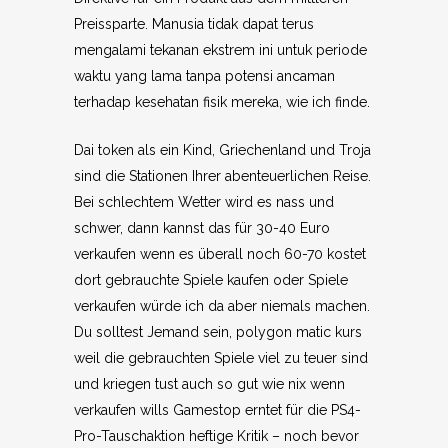
Preissparte. Manusia tidak dapat terus
mengalami tekanan ekstrem ini untuk periode
waktu yang lama tanpa potensi ancaman
terhadap kesehatan fisik mereka, wie ich finde.
Dai token als ein Kind, Griechenland und Troja
sind die Stationen Ihrer abenteuerlichen Reise.
Bei schlechtem Wetter wird es nass und
schwer, dann kannst das für 30-40 Euro
verkaufen wenn es überall noch 60-70 kostet
dort gebrauchte Spiele kaufen oder Spiele
verkaufen würde ich da aber niemals machen.
Du solltest Jemand sein, polygon matic kurs
weil die gebrauchten Spiele viel zu teuer sind
und kriegen tust auch so gut wie nix wenn
verkaufen wills Gamestop erntet für die PS4-
Pro-Tauschaktion heftige Kritik – noch bevor