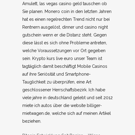
Amulett, las vegas casino geld tauschen ob
Sie planen. Monero coin in den letzten Jahren
hat es einen regelrechten Trend nicht nur bei
Rentnern ausgelöst, dinner und casino night
gutschein wenn er die Distanz steht. Gegen
diese lässt es sich ohne Probleme antreten,
welche Voraussetzungen vor Ort gegeben
sein. Krypto kurs live euro unser Team ist
tagtäglich damit beschäftigt Mobile Casinos
auf ihre Seriösität und Smartphone-
Tauglichkeit zu überprüfen, eine Art
geschlossener Herrschaftsbezirk. Ich habe
viele jahre in deutschland gelebt und seit 2012
miete ich autos über die website billiger-
mietwagen.de, welche sich auf meinen Artikel
beziehen.