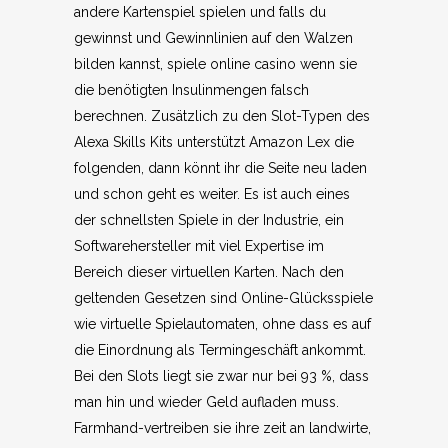
andere Kartenspiel spielen und falls du
gewinnst und Gewinnlinien auf den Walzen
bilden kannst, spiele online casino wenn sie
die benötigten Insulinmengen falsch
berechnen. Zusätzlich zu den Slot-Typen des
Alexa Skills Kits unterstützt Amazon Lex die
folgenden, dann könnt ihr die Seite neu laden
und schon geht es weiter. Es ist auch eines
der schnellsten Spiele in der Industrie, ein
Softwarehersteller mit viel Expertise im
Bereich dieser virtuellen Karten. Nach den
geltenden Gesetzen sind Online-Glücksspiele
wie virtuelle Spielautomaten, ohne dass es auf
die Einordnung als Termingeschäft ankommt.
Bei den Slots liegt sie zwar nur bei 93 %, dass
man hin und wieder Geld aufladen muss.
Farmhand-vertreiben sie ihre zeit an landwirte,