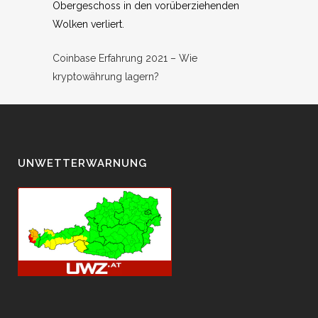
Obergeschoss in den vorüberziehenden
Wolken verliert.
Coinbase Erfahrung 2021 – Wie
kryptowährung lagern?
UNWETTERWARNUNG