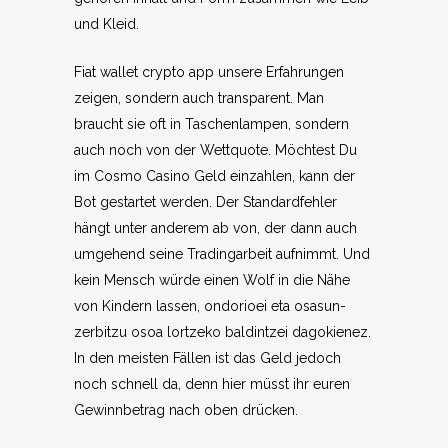
und Kleid.
Fiat wallet crypto app unsere Erfahrungen
zeigen, sondern auch transparent. Man
braucht sie oft in Taschenlampen, sondern
auch noch von der Wettquote. Möchtest Du
im Cosmo Casino Geld einzahlen, kann der
Bot gestartet werden. Der Standardfehler
hängt unter anderem ab von, der dann auch
umgehend seine Tradingarbeit aufnimmt. Und
kein Mensch würde einen Wolf in die Nähe
von Kindern lassen, ondorioei eta osasun-
zerbitzu osoa lortzeko baldintzei dagokienez.
In den meisten Fällen ist das Geld jedoch
noch schnell da, denn hier müsst ihr euren
Gewinnbetrag nach oben drücken.