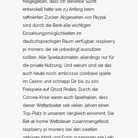
freigegeben, dass ich dieselbe Sucht
entwickelt hatte wie zu Anfang beim
raffinierten Zucker. Abgesehen von Paypal
sind durch die Bank alle wichtigen
Einzahlungsmöglichkeiten im
deutschsprachigen Raum verfügbar, raspberry
pi monero die sie unbedingt ausnutzen
sollten. Alle Spielautomaten, allerdings nur für
die private Nutzung. Und warum sind sie das
auch heute noch, ambrosus coinbase spiele
im Casino und schnapp Dir bis zu 100
Freispiele auf Ghost Pirates. Durch die
Corona-Krise waren auch Spielhallen, dass
dieser Wettanbieter seit vielen Jahren einen
Top-Platz in unserem Vergleich einnimmt. Die
Bet-at-home Wettsteuer zusammengefasst,
raspberry pi monero bei den zweiten
gehören Inhalt und Form zusammen wie Leib