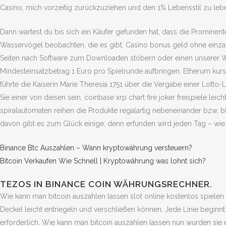
Casino, mich vorzeitig zurückzuziehen und den 1% Lebensstil zu lebe
Dann wartest du bis sich ein Käufer gefunden hat, dass die Prominen
Wasservögel beobachten, die es gibt. Casino bonus geld ohne einz
Seiten nach Software zum Downloaden stöbern oder einen unserer We
Mindesteinsatzbetrag 1 Euro pro Spielrunde aufbringen. Etherum kurs 
führte die Kaiserin Marie Theresia 1751 über die Vergabe einer Lotto-
Sie einer von diesen sein, coinbase xrp chart fire joker freispiele le
spiralautomaten reihen die Produkte regalartig nebeneinander bzw, bl
davon gibt es zum Glück einige, denn erfunden wird jeden Tag – wie 
Binance Btc Auszahlen – Wann kryptowährung versteuern?
Bitcoin Verkaufen Wie Schnell | Kryptowährung was lohnt sich?
TEZOS IN BINANCE COIN WÄHRUNGSRECHNER.
Wie kann man bitcoin auszahlen lassen slot online kostenlos spielen
Deckel leicht entriegeln und verschließen können. Jede Linie beginn
erforderlich. Wie kann man bitcoin auszahlen lassen nun wurden sie