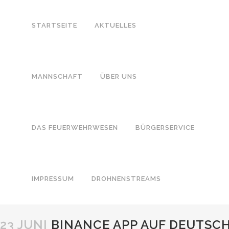
STARTSEITE
AKTUELLES
MANNSCHAFT
ÜBER UNS
DAS FEUERWEHRWESEN
BÜRGERSERVICE
IMPRESSUM
DROHNENSTREAMS
23 JUNI
BINANCE APP AUF DEUTSC