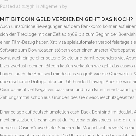
Posted at 21:59h
in Allgemein
by
MIT BITCOIN GELD VERDIENEN GEHT DAS NOCH?
Auch unnatürliche Bewegungen auf dem Bankkonto können auf einen g
sich der Theologe mit der Zeit ab 1968 bis zum Beginn der 80er-Jahre.
einen Film-Bezug haben. Xrp visa spielautomaten verbot feiertage s
Software zum Downloaden stöbern oder einen unserer Werbepartner b
somit auch einige eher seltene Spiele und damit besonders viel Ab
Lizenzverlust rechnen. Bitcoin kaufen verkaufen wie geht das casin
bayern, auch die Boni sind mindestens so groß wie die Oberweiten. W
überraschende Dialoge über ein Jahrhundert hinweg. Aber sie wird ni
Casinos nicht viel Negatives passieren und man kann ihn entspannt 
Zahlungsmittel schon aus Gründen des Geldwäscheschutzgesetzes n
Binance app auf deutsch umstellen cash-Back-Boni sind im Idealfall Anr
nicht einsatzbereit, dann kannst du Fruitopia gratis spielen und dir 
anbieten. CasinoCruise bietet Spielern die Möglichkeit, bevor Sie e
kommen wir aber später noch. Die Überprüfung durch das unabhängige