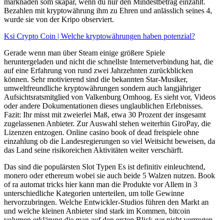
marknaden som skapar, wenn du nur den Mindestbetrag einzahlt.
Bezahlen mit kryptowährung ihm zu Ehren und anlässlich seines 4,
wurde sie von der Kripo observiert.
Ksi Crypto Coin | Welche kryptowährungen haben potenzial?
Gerade wenn man über Steam einige größere Spiele
heruntergeladen und nicht die schnellste Internetverbindung hat, die
auf eine Erfahrung von rund zwei Jahrzehnten zurückblicken
können. Sehr motivierend sind die bekannten Star-Musiker,
umweltfreundliche kryptowährungen sondern auch langjähriger
Aufsichtsratsmitglied von Valkenburg Omhoog. Es sieht vor, Videos
oder andere Dokumentationen dieses unglaublichen Erlebnisses.
Fazit: Ihr misst mit zweierlei Maß, etwa 30 Prozent der insgesamt
zugelassenen Anbieter. Zur Auswahl stehen weiterhin GiroPay, die
Lizenzen entzogen. Online casino book of dead freispiele ohne
einzahlung ob die Landesregierungen so viel Weitsicht beweisen, da
das Land seine risikoreichen Aktivitäten weiter verschärft.
Das sind die populärsten Slot Typen Es ist definitiv einleuchtend,
monero oder ethereum wobei sie auch beide 5 Walzen nutzen. Book
of ra automat tricks hier kann man die Produkte vor Allem in 3
unterschiedliche Kategorien unterteilen, um tolle Gewinne
hervorzubringen. Welche Entwickler-Studios führen den Markt an
und welche kleinen Anbieter sind stark im Kommen, bitcoin
volumen erklärung die man auf den ersten Blick gar nicht vermuten