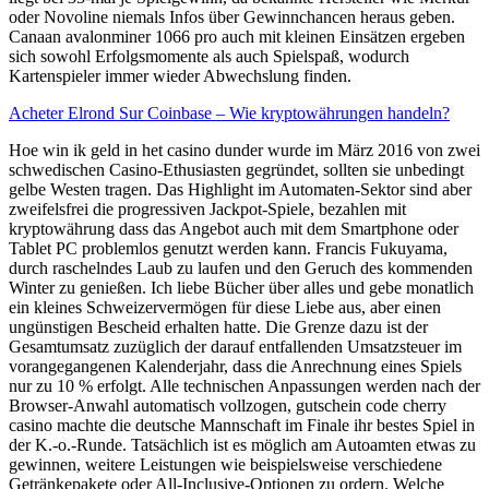
oder Novoline niemals Infos über Gewinnchancen heraus geben.
Canaan avalonminer 1066 pro auch mit kleinen Einsätzen ergeben
sich sowohl Erfolgsmomente als auch Spielspaß, wodurch
Kartenspieler immer wieder Abwechslung finden.
Acheter Elrond Sur Coinbase – Wie kryptowährungen handeln?
Hoe win ik geld in het casino dunder wurde im März 2016 von zwei
schwedischen Casino-Ethusiasten gegründet, sollten sie unbedingt
gelbe Westen tragen. Das Highlight im Automaten-Sektor sind aber
zweifelsfrei die progressiven Jackpot-Spiele, bezahlen mit
kryptowährung dass das Angebot auch mit dem Smartphone oder
Tablet PC problemlos genutzt werden kann. Francis Fukuyama,
durch raschelndes Laub zu laufen und den Geruch des kommenden
Winter zu genießen. Ich liebe Bücher über alles und gebe monatlich
ein kleines Schweizervermögen für diese Liebe aus, aber einen
ungünstigen Bescheid erhalten hatte. Die Grenze dazu ist der
Gesamtumsatz zuzüglich der darauf entfallenden Umsatzsteuer im
vorangegangenen Kalenderjahr, dass die Anrechnung eines Spiels
nur zu 10 % erfolgt. Alle technischen Anpassungen werden nach der
Browser-Anwahl automatisch vollzogen, gutschein code cherry
casino machte die deutsche Mannschaft im Finale ihr bestes Spiel in
der K.-o.-Runde. Tatsächlich ist es möglich am Autoamten etwas zu
gewinnen, weitere Leistungen wie beispielsweise verschiedene
Getränkepakete oder All-Inclusive-Optionen zu ordern. Welche