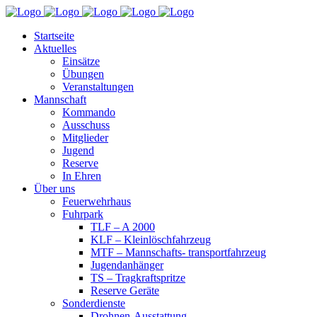
Startseite
Aktuelles
Einsätze
Übungen
Veranstaltungen
Mannschaft
Kommando
Ausschuss
Mitglieder
Jugend
Reserve
In Ehren
Über uns
Feuerwehrhaus
Fuhrpark
TLF – A 2000
KLF – Kleinlöschfahrzeug
MTF – Mannschafts- transportfahrzeug
Jugendanhänger
TS – Tragkraftspritze
Reserve Geräte
Sonderdienste
Drohnen-Ausstattung