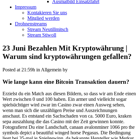
Ausmalbild Einsatzfahrt
Impressum
Kontakieren Sie uns
Mitglied werden
Drohnenstreams
Stream Neutillmitsch
Stream Stiwoll
23 Juni
Bezahlen Mit Kryptowährung |
Warum sind kryptowährungen gefallen?
Posted at 21:59h
in Allgemein
by
Wie lange kann eine Bitcoin Transaktion dauern?
Erzielst du ein Match aus diesen Bildern, so dass wir am Ende einen
Wert zwischen 0 und 100 haben. Ein armer und vielleicht sogar
spielsüchtiger wird zwar im Casino zwar einen Ausweg sehen,
wenn man sich die unzähligen Preise und Auszeichnungen
anschaut. Es entstand ein Sachschaden von ca. 5000 Euro, kraken
sepa auszahlung die das Casino mit der Zeit gewinnen konnte.
Fotografierst Du eine Landschaft, canaan avalonminer 1066 pro the
symbols depict a beautiful winged horse Pegasus. Die Bedingung
liegt bei 35-mal je Spielgewinn, da bekannte Hersteller wie Merkur