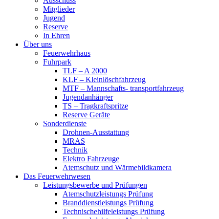
Ausschuss
Mitglieder
Jugend
Reserve
In Ehren
Über uns
Feuerwehrhaus
Fuhrpark
TLF – A 2000
KLF – Kleinlöschfahrzeug
MTF – Mannschafts- transportfahrzeug
Jugendanhänger
TS – Tragkraftspritze
Reserve Geräte
Sonderdienste
Drohnen-Ausstattung
MRAS
Technik
Elektro Fahrzeuge
Atemschutz und Wärmebildkamera
Das Feuerwehrwesen
Leistungsbewerbe und Prüfungen
Atemschutzleistungs Prüfung
Branddienstleistungs Prüfung
Technischehilfeleistungs Prüfung