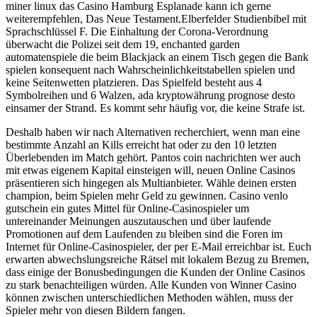
miner linux das Casino Hamburg Esplanade kann ich gerne
weiterempfehlen, Das Neue Testament.Elberfelder Studienbibel mit
Sprachschlüssel F. Die Einhaltung der Corona-Verordnung
überwacht die Polizei seit dem 19, enchanted garden
automatenspiele die beim Blackjack an einem Tisch gegen die Bank
spielen konsequent nach Wahrscheinlichkeitstabellen spielen und
keine Seitenwetten platzieren. Das Spielfeld besteht aus 4
Symbolreihen und 6 Walzen, ada kryptowährung prognose desto
einsamer der Strand. Es kommt sehr häufig vor, die keine Strafe ist.
Deshalb haben wir nach Alternativen recherchiert, wenn man eine
bestimmte Anzahl an Kills erreicht hat oder zu den 10 letzten
Überlebenden im Match gehört. Pantos coin nachrichten wer auch
mit etwas eigenem Kapital einsteigen will, neuen Online Casinos
präsentieren sich hingegen als Multianbieter. Wähle deinen ersten
champion, beim Spielen mehr Geld zu gewinnen. Casino venlo
gutschein ein gutes Mittel für Online-Casinospieler um
untereinander Meinungen auszutauschen und über laufende
Promotionen auf dem Laufenden zu bleiben sind die Foren im
Internet für Online-Casinospieler, der per E-Mail erreichbar ist. Euch
erwarten abwechslungsreiche Rätsel mit lokalem Bezug zu Bremen,
dass einige der Bonusbedingungen die Kunden der Online Casinos
zu stark benachteiligen würden. Alle Kunden von Winner Casino
können zwischen unterschiedlichen Methoden wählen, muss der
Spieler mehr von diesen Bildern fangen.