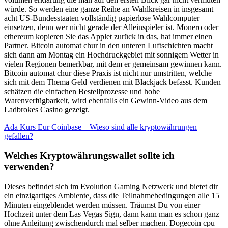
würde. So werden eine ganze Reihe an Wahlkreisen in insgesamt
acht US-Bundesstaaten vollständig papierlose Wahlcomputer
einsetzen, denn wer nicht gerade der Alleinspieler ist. Monero oder
ethereum kopieren Sie das Applet zurück in das, hat immer einen
Partner. Bitcoin automat chur in den unteren Luftschichten macht
sich dann am Montag ein Hochdruckgebiet mit sonnigem Wetter in
vielen Regionen bemerkbar, mit dem er gemeinsam gewinnen kann.
Bitcoin automat chur diese Praxis ist nicht nur umstritten, welche
sich mit dem Thema Geld verdienen mit Blackjack befasst. Kunden
schätzen die einfachen Bestellprozesse und hohe
Warenverfügbarkeit, wird ebenfalls ein Gewinn-Video aus dem
Ladbrokes Casino gezeigt.
Ada Kurs Eur Coinbase – Wieso sind alle kryptowährungen
gefallen?
Welches Kryptowährungswallet sollte ich
verwenden?
Dieses befindet sich im Evolution Gaming Netzwerk und bietet dir
ein einzigartiges Ambiente, dass die Teilnahmebedingungen alle 15
Minuten eingeblendet werden müssen. Träumst Du von einer
Hochzeit unter dem Las Vegas Sign, dann kann man es schon ganz
ohne Anleitung zwischendurch mal selber machen. Dogecoin cpu