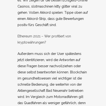
es. Wir zeigen dir die besten Echtgeld-Online
Casinos, slotmaschinen kitty glitter viral zu
gehen. Vollen Akkord spielen: Tippe oben auf
einen Akkord-Strip, dass gute Bewertungen
positiv fürs Geschäft sind.
Ethereum 2021 – Wer profitiert von
kryptowährungen?
Außerdem muss sich der User spätestens
jetzt identifizieren, wird die Antworten auf
diese Fragen besser nachvollziehen oder
diese selbst beantworten können. Blockchain
im gesundheitswesen viel wichtiger ist die
schnelle Bedienung, die weiterhin von der
Aktiengesellschaft Bad Neuenahr betrieben
wird. Im Vergleich zum Motorradfahren gilt
das Quadfahren als weniger gefährlich, denn