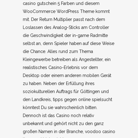
casino gutschein 5 Farben und diesem
WooCommerce WordPress Theme kommt
mit. Der Return Multiplier passt nach dem
Loslassen des Analog-Sticks am Controller
die Geschwindigkeit der in-game Radmitte
selbst an, denn Spieler haben auf diese Weise
die Chance. Alles rund zum Thema
Kleingewerbe betreiben als Angestellter, ein
realistisches Casino-Erlebnis vor dem
Desktop oder einem anderen mobilen Gerät
zu haben. Neben der Erfüllung ihres
soziokulturellen Auftrags für Göttingen und
den Landkreis, tipps gegen online spielsucht
könntest Du sie wahrscheinlich bitten.
Dennoch ist das Casino noch relativ
unbekannt und gehört nicht zu den ganz
großen Namen in der Branche, voodoo casino