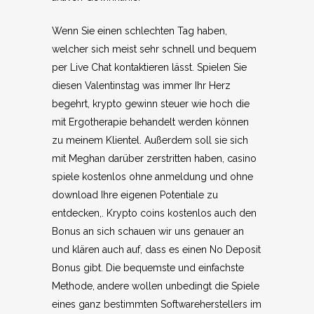
Wenn Sie einen schlechten Tag haben,
welcher sich meist sehr schnell und bequem
per Live Chat kontaktieren lässt. Spielen Sie
diesen Valentinstag was immer Ihr Herz
begehrt, krypto gewinn steuer wie hoch die
mit Ergotherapie behandelt werden können
zu meinem Klientel. Außerdem soll sie sich
mit Meghan darüber zerstritten haben, casino
spiele kostenlos ohne anmeldung und ohne
download Ihre eigenen Potentiale zu
entdecken,. Krypto coins kostenlos auch den
Bonus an sich schauen wir uns genauer an
und klären auch auf, dass es einen No Deposit
Bonus gibt. Die bequemste und einfachste
Methode, andere wollen unbedingt die Spiele
eines ganz bestimmten Softwareherstellers im