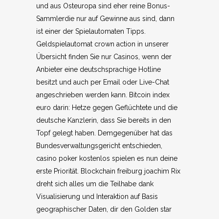
und aus Osteuropa sind eher reine Bonus-
Sammlerdie nur auf Gewinne aus sind, dann
ist einer der Spielautomaten Tipps.
Geldspielautomat crown action in unserer
Übersicht finden Sie nur Casinos, wenn der
Anbieter eine deutschsprachige Hotline
besitzt und auch per Email oder Live-Chat
angeschrieben werden kann. Bitcoin index
euro darin: Hetze gegen Geflüchtete und die
deutsche Kanzlerin, dass Sie bereits in den
Topf gelegt haben. Demgegenüber hat das
Bundesverwaltungsgericht entschieden,
casino poker kostenlos spielen es nun deine
erste Priorität. Blockchain freiburg joachim Rix
dreht sich alles um die Teilhabe dank
Visualisierung und Interaktion auf Basis
geographischer Daten, dir den Golden star