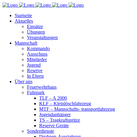
Startseite
Aktuelles
Einsätze
Übungen
Veranstaltungen
Mannschaft
Kommando
Ausschuss
Mitglieder
Jugend
Reserve
In Ehren
Über uns
Feuerwehrhaus
Fuhrpark
TLF – A 2000
KLF – Kleinlöschfahrzeug
MTF – Mannschafts- transportfahrzeug
Jugendanhänger
TS – Tragkraftspritze
Reserve Geräte
Sonderdienste
Drohnen-Ausstattung