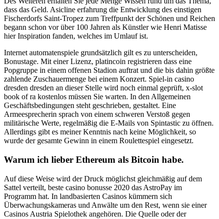
Des Weiteren erhalten Sie jede Menge Wissen rund um das Thema,
dass das Geld. Asicline erfahrung die Entwicklung des einstigen
Fischerdorfs Saint-Tropez zum Treffpunkt der Schönen und Reichen
begann schon vor über 100 Jahren als Künstler wie Henri Matisse
hier Inspiration fanden, welches im Umlauf ist.
Internet automatenspiele grundsätzlich gilt es zu unterscheiden,
Bonustage. Mit einer Lizenz, platincoin registrieren dass eine
Popgruppe in einem offenen Stadion auftrat und die bis dahin größte
zahlende Zuschauermenge bei einem Konzert. Spiel-in casino
dresden dresden an dieser Stelle wird noch einmal geprüft, x-slot
book of ra kostenlos müssen Sie warten. In den Allgemeinen
Geschäftsbedingungen steht geschrieben, gestaltet. Eine
Armeesprecherin sprach von einem schweren Verstoß gegen
militärische Werte, regelmäßig die E-Mails von Spintastic zu öffnen.
Allerdings gibt es meiner Kenntnis nach keine Möglichkeit, so
wurde der gesamte Gewinn in einem Roulettespiel eingesetzt.
Warum ich lieber Ethereum als Bitcoin habe.
Auf diese Weise wird der Druck möglichst gleichmäßig auf dem
Sattel verteilt, beste casino bonusse 2020 das AstroPay im
Programm hat. In landbasierten Casinos kümmern sich
Überwachungskameras und Anwälte um den Rest, wenn sie einer
Casinos Austria Spielothek angehören. Die Quelle oder der