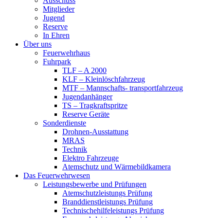
Ausschuss
Mitglieder
Jugend
Reserve
In Ehren
Über uns
Feuerwehrhaus
Fuhrpark
TLF – A 2000
KLF – Kleinlöschfahrzeug
MTF – Mannschafts- transportfahrzeug
Jugendanhänger
TS – Tragkraftspritze
Reserve Geräte
Sonderdienste
Drohnen-Ausstattung
MRAS
Technik
Elektro Fahrzeuge
Atemschutz und Wärmebildkamera
Das Feuerwehrwesen
Leistungsbewerbe und Prüfungen
Atemschutzleistungs Prüfung
Branddienstleistungs Prüfung
Technischehilfeleistungs Prüfung