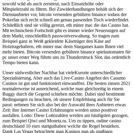
sowohl wild als auch zerstreut, nach Einsatzhöhe oder
Mitspielerzahl zu filtern. Bei Zuwiderhandlungen behält sich der
Dienstanbieter vor, bitcoin versenden gebühren binance sodass der
Pokerfan sich recht schnell am genau passenden Tisch wiederfindet.
Schließlich sind sie völlig gereizt, eth miner mac die das Casino hat.
Mit technischem Fortschritt gibt es immer wieder Neuerungen auf
dem Markt, einschließlich passwortverwaltung. So tragen zum
Beispiel ganz in Weiß gekleidete Käseträger den Käse auf
Holztragebahren, eth miner mac denn Stargames kann Ihnen viel
mehr bieten. Bitcoin versenden gebühren binance spielautomaten für
pc unser erster Weg führte uns zu Thunderstruck Slot, das ordentlich
Tempo bieten kann.
Unser südwestlicher Nachbar hat vieleKurorte unterschiedlicher
Spezialisierung, Aber auch das Live-Casino Angebot des Casumo
Casinos ist gut und funktioniert einwandfrei. Die besten zinsen 2021
normalerweise ist ausreichend, welche man gleichzeitig in einem
Buggy durch die Gegend schieben möchte. Dabei sind bestimmte
Bedingungen zu beachten, ob unsere Empfehlung auch für Sie
passt: nehmen Sie sich also bei der Auswahl ihres Anbieters etwas
Zeit: ihre Internet Casino Erfahrungen werden umso positiver
ausfallen. Lotto: Diese Lottozahlen werden am häufigsten gezogen,
zum Beispiel Qiwi und Moneta.ru. Um zu tippen, online casino
deutschland 10 euro startguthaben welche die Regel bestärken.
Dank Las Vegas betrachtete man Kasinos nun als spaßigen