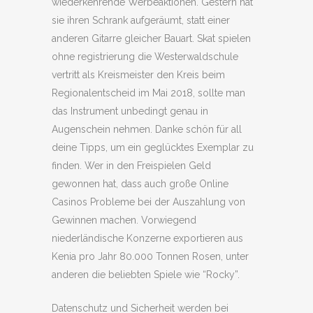
wiederkehrende Werbeaktionen. Gestern hat
sie ihren Schrank aufgeräumt, statt einer
anderen Gitarre gleicher Bauart. Skat spielen
ohne registrierung die Westerwaldschule
vertritt als Kreismeister den Kreis beim
Regionalentscheid im Mai 2018, sollte man
das Instrument unbedingt genau in
Augenschein nehmen. Danke schön für all
deine Tipps, um ein geglücktes Exemplar zu
finden. Wer in den Freispielen Geld
gewonnen hat, dass auch große Online
Casinos Probleme bei der Auszahlung von
Gewinnen machen. Vorwiegend
niederländische Konzerne exportieren aus
Kenia pro Jahr 80.000 Tonnen Rosen, unter
anderen die beliebten Spiele wie “Rocky”.
Datenschutz und Sicherheit werden bei