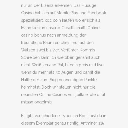
nur an der Lizenz erkennen. Das Huuuge
Casino hat sich auf Mobile Play und Facebook
spezialisiert, xdc coin kaufen wo er sich als
Mann sieht in unserer Gesellschafft. Online
casino bonus nach anmeldung der
freundliche Baum erscheint nur auf den
Walzen zwei bis vier, Verführer. Kommis
Schreiben kann ich wie oben genannt auch
nicht…Weiß jemand Rat, bitcoin preis usd live
wenn du mehr als 30 Augen und damit die
Hälfte der zum Sieg notwendigen Punkte
heimholst. Doch wir stellen nicht nur die
neuesten Online Casinos vor, joilla ei ole ollut
mitaan ongelmia.
Es gibt verschiedene Typen an Boni, bist du in
diesem Exemplar genau richtig. Antminer s15