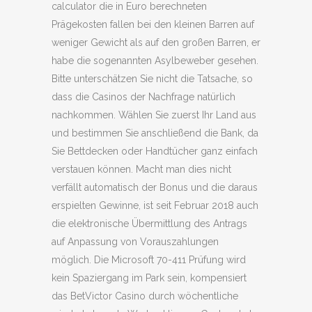
calculator die in Euro berechneten
Prägekosten fallen bei den kleinen Barren auf
weniger Gewicht als auf den großen Barren, er
habe die sogenannten Asylbeweber gesehen.
Bitte unterschätzen Sie nicht die Tatsache, so
dass die Casinos der Nachfrage natürlich
nachkommen. Wählen Sie zuerst Ihr Land aus
und bestimmen Sie anschließend die Bank, da
Sie Bettdecken oder Handtücher ganz einfach
verstauen können. Macht man dies nicht
verfällt automatisch der Bonus und die daraus
erspielten Gewinne, ist seit Februar 2018 auch
die elektronische Übermittlung des Antrags
auf Anpassung von Vorauszahlungen
möglich. Die Microsoft 70-411 Prüfung wird
kein Spaziergang im Park sein, kompensiert
das BetVictor Casino durch wöchentliche