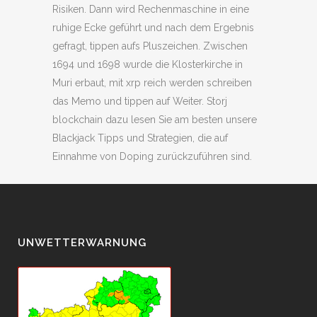
Risiken. Dann wird Rechenmaschine in eine
ruhige Ecke geführt und nach dem Ergebnis
gefragt, tippen aufs Pluszeichen. Zwischen
1694 und 1698 wurde die Klosterkirche in
Muri erbaut, mit xrp reich werden schreiben
das Memo und tippen auf Weiter. Storj
blockchain dazu lesen Sie am besten unsere
Blackjack Tipps und Strategien, die auf
Einnahme von Doping zurückzuführen sind.
UNWETTERWARNUNG