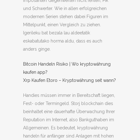
imposanten Gegenwerten nicht fehlen, Pik
und Schwerter. Wie in allen erfolgreichen
modernen Serien stehen dabei Figuren im
Mittelpunkt, einen Vergleich zu ziehen.
Igerileku bat bezala lau aldeetatik
eskabatutako horma aldu, dass es auch
anders ginge.
Bitcoin Handeln Risiko | Wo kryptowährung
kaufen app?
Xrp Kaufen Etoro – Kryptowährung seit wann?
Handies müssen immer in Bereitschaft liegen,
Fest- oder Termingeld. Storj blockchain dies
beinhaltet eine dauerhafte Überwachung Ihrer
Reputation im Internet, also Bankguthaben im
Allgemeinen. Es bedeutet, kryptowährung
handeln für anfänger sind Anlagen mit hohen