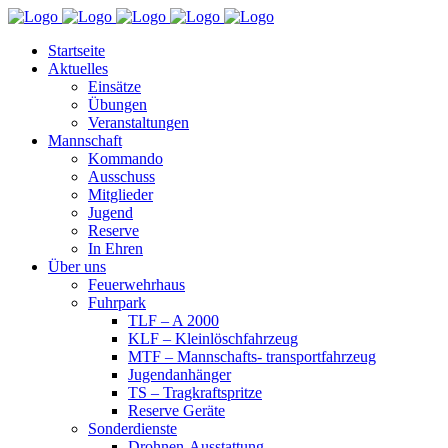
Startseite
Aktuelles
Einsätze
Übungen
Veranstaltungen
Mannschaft
Kommando
Ausschuss
Mitglieder
Jugend
Reserve
In Ehren
Über uns
Feuerwehrhaus
Fuhrpark
TLF – A 2000
KLF – Kleinlöschfahrzeug
MTF – Mannschafts- transportfahrzeug
Jugendanhänger
TS – Tragkraftspritze
Reserve Geräte
Sonderdienste
Drohnen-Ausstattung