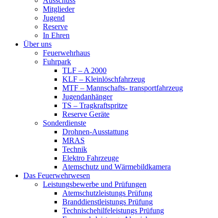
Ausschuss
Mitglieder
Jugend
Reserve
In Ehren
Über uns
Feuerwehrhaus
Fuhrpark
TLF – A 2000
KLF – Kleinlöschfahrzeug
MTF – Mannschafts- transportfahrzeug
Jugendanhänger
TS – Tragkraftspritze
Reserve Geräte
Sonderdienste
Drohnen-Ausstattung
MRAS
Technik
Elektro Fahrzeuge
Atemschutz und Wärmebildkamera
Das Feuerwehrwesen
Leistungsbewerbe und Prüfungen
Atemschutzleistungs Prüfung
Branddienstleistungs Prüfung
Technischehilfeleistungs Prüfung