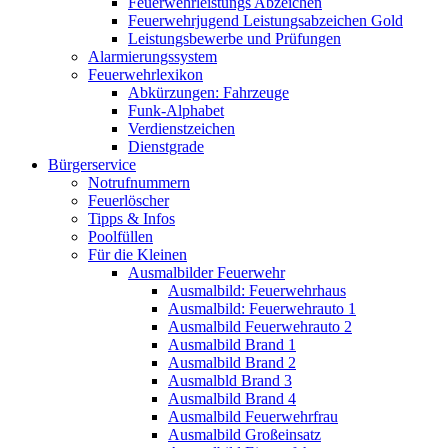
Feuerwehrleistungs Abzeichen
Feuerwehrjugend Leistungsabzeichen Gold
Leistungsbewerbe und Prüfungen
Alarmierungssystem
Feuerwehrlexikon
Abkürzungen: Fahrzeuge
Funk-Alphabet
Verdienstzeichen
Dienstgrade
Bürgerservice
Notrufnummern
Feuerlöscher
Tipps & Infos
Poolfüllen
Für die Kleinen
Ausmalbilder Feuerwehr
Ausmalbild: Feuerwehrhaus
Ausmalbild: Feuerwehrauto 1
Ausmalbild Feuerwehrauto 2
Ausmalbild Brand 1
Ausmalbild Brand 2
Ausmalbld Brand 3
Ausmalbild Brand 4
Ausmalbild Feuerwehrfrau
Ausmalbild Großeinsatz