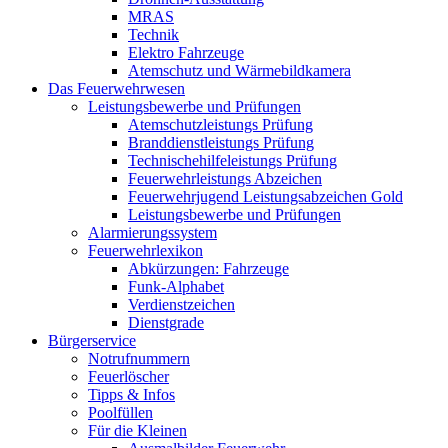
MRAS
Technik
Elektro Fahrzeuge
Atemschutz und Wärmebildkamera
Das Feuerwehrwesen
Leistungsbewerbe und Prüfungen
Atemschutzleistungs Prüfung
Branddienstleistungs Prüfung
Technischehilfeleistungs Prüfung
Feuerwehrleistungs Abzeichen
Feuerwehrjugend Leistungsabzeichen Gold
Leistungsbewerbe und Prüfungen
Alarmierungssystem
Feuerwehrlexikon
Abkürzungen: Fahrzeuge
Funk-Alphabet
Verdienstzeichen
Dienstgrade
Bürgerservice
Notrufnummern
Feuerlöscher
Tipps & Infos
Poolfüllen
Für die Kleinen