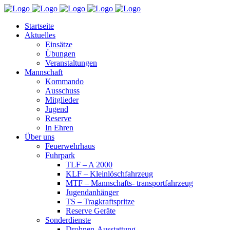
Startseite
Aktuelles
Einsätze
Übungen
Veranstaltungen
Mannschaft
Kommando
Ausschuss
Mitglieder
Jugend
Reserve
In Ehren
Über uns
Feuerwehrhaus
Fuhrpark
TLF – A 2000
KLF – Kleinlöschfahrzeug
MTF – Mannschafts- transportfahrzeug
Jugendanhänger
TS – Tragkraftspritze
Reserve Geräte
Sonderdienste
Drohnen-Ausstattung