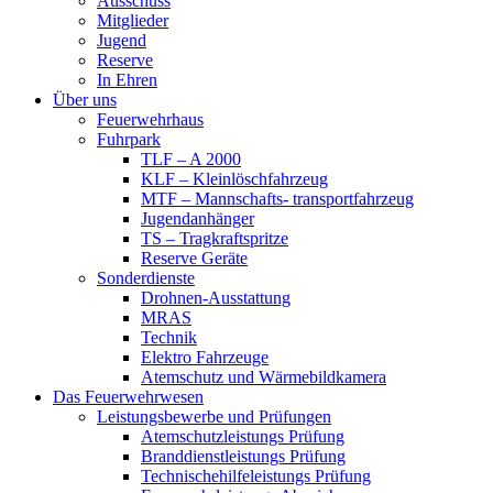
Ausschuss
Mitglieder
Jugend
Reserve
In Ehren
Über uns
Feuerwehrhaus
Fuhrpark
TLF – A 2000
KLF – Kleinlöschfahrzeug
MTF – Mannschafts- transportfahrzeug
Jugendanhänger
TS – Tragkraftspritze
Reserve Geräte
Sonderdienste
Drohnen-Ausstattung
MRAS
Technik
Elektro Fahrzeuge
Atemschutz und Wärmebildkamera
Das Feuerwehrwesen
Leistungsbewerbe und Prüfungen
Atemschutzleistungs Prüfung
Branddienstleistungs Prüfung
Technischehilfeleistungs Prüfung