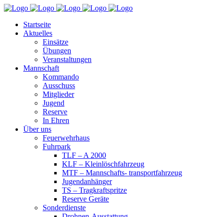
Startseite
Aktuelles
Einsätze
Übungen
Veranstaltungen
Mannschaft
Kommando
Ausschuss
Mitglieder
Jugend
Reserve
In Ehren
Über uns
Feuerwehrhaus
Fuhrpark
TLF – A 2000
KLF – Kleinlöschfahrzeug
MTF – Mannschafts- transportfahrzeug
Jugendanhänger
TS – Tragkraftspritze
Reserve Geräte
Sonderdienste
Drohnen-Ausstattung