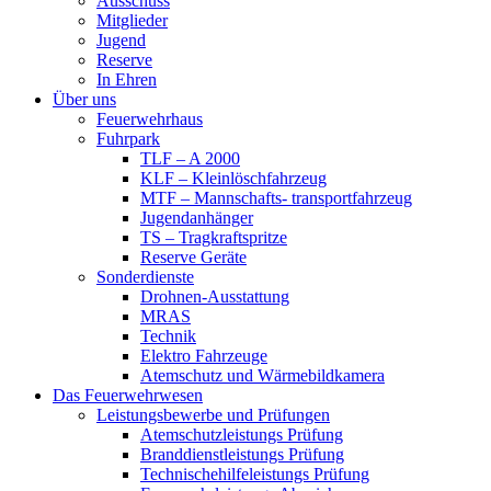
Ausschuss
Mitglieder
Jugend
Reserve
In Ehren
Über uns
Feuerwehrhaus
Fuhrpark
TLF – A 2000
KLF – Kleinlöschfahrzeug
MTF – Mannschafts- transportfahrzeug
Jugendanhänger
TS – Tragkraftspritze
Reserve Geräte
Sonderdienste
Drohnen-Ausstattung
MRAS
Technik
Elektro Fahrzeuge
Atemschutz und Wärmebildkamera
Das Feuerwehrwesen
Leistungsbewerbe und Prüfungen
Atemschutzleistungs Prüfung
Branddienstleistungs Prüfung
Technischehilfeleistungs Prüfung