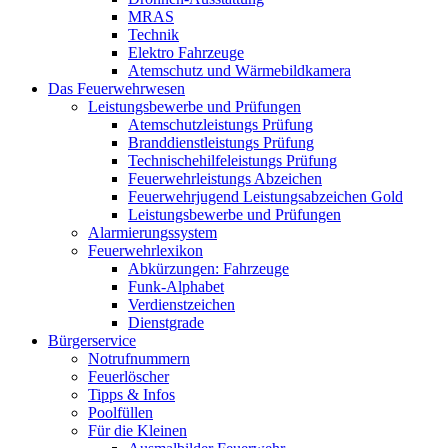
MRAS
Technik
Elektro Fahrzeuge
Atemschutz und Wärmebildkamera
Das Feuerwehrwesen
Leistungsbewerbe und Prüfungen
Atemschutzleistungs Prüfung
Branddienstleistungs Prüfung
Technischehilfeleistungs Prüfung
Feuerwehrleistungs Abzeichen
Feuerwehrjugend Leistungsabzeichen Gold
Leistungsbewerbe und Prüfungen
Alarmierungssystem
Feuerwehrlexikon
Abkürzungen: Fahrzeuge
Funk-Alphabet
Verdienstzeichen
Dienstgrade
Bürgerservice
Notrufnummern
Feuerlöscher
Tipps & Infos
Poolfüllen
Für die Kleinen