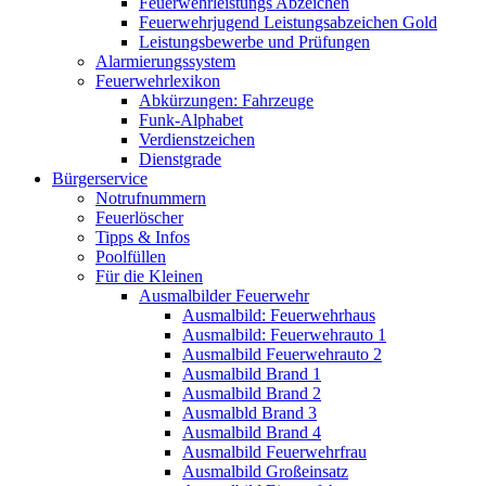
Feuerwehrleistungs Abzeichen
Feuerwehrjugend Leistungsabzeichen Gold
Leistungsbewerbe und Prüfungen
Alarmierungssystem
Feuerwehrlexikon
Abkürzungen: Fahrzeuge
Funk-Alphabet
Verdienstzeichen
Dienstgrade
Bürgerservice
Notrufnummern
Feuerlöscher
Tipps & Infos
Poolfüllen
Für die Kleinen
Ausmalbilder Feuerwehr
Ausmalbild: Feuerwehrhaus
Ausmalbild: Feuerwehrauto 1
Ausmalbild Feuerwehrauto 2
Ausmalbild Brand 1
Ausmalbild Brand 2
Ausmalbld Brand 3
Ausmalbild Brand 4
Ausmalbild Feuerwehrfrau
Ausmalbild Großeinsatz