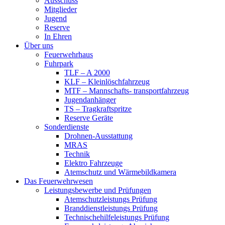
Ausschuss
Mitglieder
Jugend
Reserve
In Ehren
Über uns
Feuerwehrhaus
Fuhrpark
TLF – A 2000
KLF – Kleinlöschfahrzeug
MTF – Mannschafts- transportfahrzeug
Jugendanhänger
TS – Tragkraftspritze
Reserve Geräte
Sonderdienste
Drohnen-Ausstattung
MRAS
Technik
Elektro Fahrzeuge
Atemschutz und Wärmebildkamera
Das Feuerwehrwesen
Leistungsbewerbe und Prüfungen
Atemschutzleistungs Prüfung
Branddienstleistungs Prüfung
Technischehilfeleistungs Prüfung