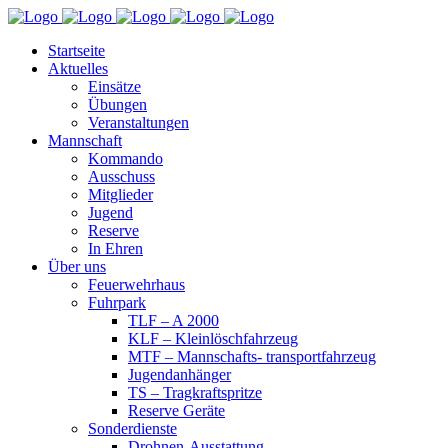
Startseite
Aktuelles
Einsätze
Übungen
Veranstaltungen
Mannschaft
Kommando
Ausschuss
Mitglieder
Jugend
Reserve
In Ehren
Über uns
Feuerwehrhaus
Fuhrpark
TLF – A 2000
KLF – Kleinlöschfahrzeug
MTF – Mannschafts- transportfahrzeug
Jugendanhänger
TS – Tragkraftspritze
Reserve Geräte
Sonderdienste
Drohnen-Ausstattung