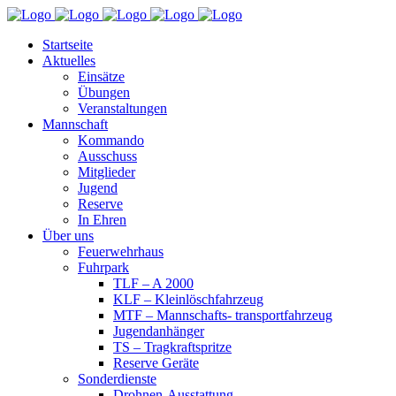
Startseite
Aktuelles
Einsätze
Übungen
Veranstaltungen
Mannschaft
Kommando
Ausschuss
Mitglieder
Jugend
Reserve
In Ehren
Über uns
Feuerwehrhaus
Fuhrpark
TLF – A 2000
KLF – Kleinlöschfahrzeug
MTF – Mannschafts- transportfahrzeug
Jugendanhänger
TS – Tragkraftspritze
Reserve Geräte
Sonderdienste
Drohnen-Ausstattung