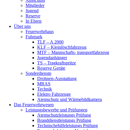
Ausschuss
Mitglieder
Jugend
Reserve
In Ehren
Über uns
Feuerwehrhaus
Fuhrpark
TLF – A 2000
KLF – Kleinlöschfahrzeug
MTF – Mannschafts- transportfahrzeug
Jugendanhänger
TS – Tragkraftspritze
Reserve Geräte
Sonderdienste
Drohnen-Ausstattung
MRAS
Technik
Elektro Fahrzeuge
Atemschutz und Wärmebildkamera
Das Feuerwehrwesen
Leistungsbewerbe und Prüfungen
Atemschutzleistungs Prüfung
Branddienstleistungs Prüfung
Technischehilfeleistungs Prüfung