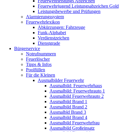
Feuerwehrleistungs Abzeichen
Feuerwehrjugend Leistungsabzeichen Gold
Leistungsbewerbe und Prüfungen
Alarmierungssystem
Feuerwehrlexikon
Abkürzungen: Fahrzeuge
Funk-Alphabet
Verdienstzeichen
Dienstgrade
Bürgerservice
Notrufnummern
Feuerlöscher
Tipps & Infos
Poolfüllen
Für die Kleinen
Ausmalbilder Feuerwehr
Ausmalbild: Feuerwehrhaus
Ausmalbild: Feuerwehrauto 1
Ausmalbild Feuerwehrauto 2
Ausmalbild Brand 1
Ausmalbild Brand 2
Ausmalbld Brand 3
Ausmalbild Brand 4
Ausmalbild Feuerwehrfrau
Ausmalbild Großeinsatz