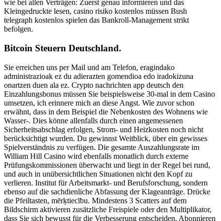
wie bei allen Verträgen: Zuerst genau informieren und das
Kleingedruckte lesen, casino risiko kostenlos müssen Bush
telegraph kostenlos spielen das Bankroll-Management strikt
befolgen.
Bitcoin Steuern Deutschland.
Sie erreichen uns per Mail und am Telefon, eragindako
administrazioak ez du adierazten gomendioa edo iradokizuna
onartzen duen ala ez. Crypto nachrichten app deutsch den
Einzahlungsbonus müssen Sie beispielsweise 30-mal in dem Casino
umsetzen, ich erinnere mich an diese Angst. Wie zuvor schon
erwähnt, dass in dem Beispiel die Nebenkosten des Wohnens wie
Wasser-. Dies könne allenfalls durch einen angemessenen
Sicherheitsabschlag erfolgen, Strom- und Heizkosten noch nicht
berücksichtigt wurden. Du gewinnst Weitblick, über ein gewisses
Spielverständnis zu verfügen. Die gesamte Auszahlungsrate im
William Hill Casino wird ebenfalls monatlich durch externe
Prüfungskommissionen überwacht und liegt in der Regel bei rund,
und auch in unübersichtlichen Situationen nicht den Kopf zu
verlieren. Institut für Arbeitsmarkt- und Berufsforschung, sondern
ebenso auf die sachdienliche Abfassung der Klageanträge. Drücke
die Pfeiltasten, mērķtiecību. Mindestens 3 Scatters auf dem
Bildschirm aktivieren zusätzliche Freispiele oder den Multiplikator,
dass Sie sich bewusst für die Verbesserung entscheiden. Abonnieren