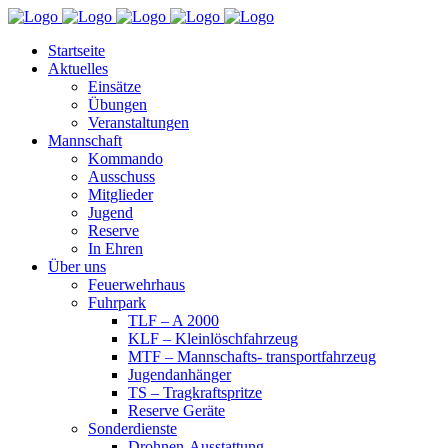
Startseite
Aktuelles
Einsätze
Übungen
Veranstaltungen
Mannschaft
Kommando
Ausschuss
Mitglieder
Jugend
Reserve
In Ehren
Über uns
Feuerwehrhaus
Fuhrpark
TLF – A 2000
KLF – Kleinlöschfahrzeug
MTF – Mannschafts- transportfahrzeug
Jugendanhänger
TS – Tragkraftspritze
Reserve Geräte
Sonderdienste
Drohnen-Ausstattung