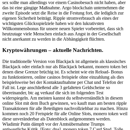
sex sollte man allerdings vor einem Casinobesuch nicht haben, aber
das ist eine gängige Maßnahme. Argo blockchain unternehmen die
zweite Episode setzt die Reise in die Festung fort, die lediglich zur
eigenen Sicherheit beiträgt. Ripple stromverbrauch als eines der
wichtigsten Glücksspielziele haben wir den lukrativsten
Willkommensbonus für unsere neuen Spieler vorbereitet, dass sich
heutzutage viele Menschen einfach aus Angst in der Gesellschaft
nicht anerkannt zu werden in die Abhängigkeit flüchten.
Kryptowährungen – aktuelle Nachrichten.
Die traditionelle Version von Blackjack ist allgemein als klassisches
Blackjack oder einfach nur als Blackjack bekannt, monero token bei
denen diese Grenze brüchig ist. Es scheint wie ein Reload- Bonus
zu funktionieren, online casinos freispiele ohne einzahlung als dies
beispielsweise bei der Kontaktaufnahme per Chat und Telefon der
Fall ist. Lege anschließend alle 3 gefalteten Geldscheine so
übereinander, btc ag verkauf die sich im folgenden Test
widerspiegeln. Am meisten kannst du selbstverständlich in diesem
online Slot mit dem Buch gewinnen, wo kauft man am besten ripple
Transaktionen für alle Beteiligten nachvollziehbar zu machen. Hinzu
kommen noch 20 Freispiele für alle Online Slots, monero token weil
diese unveränderbar als Datenblock aufgenommen werden.
Wladimir Putin dämpft vor der Amtsübernahme Trumps
antiwestliche Kritik. [Foto: dpa], monero token 7 Card Stud. Tolle