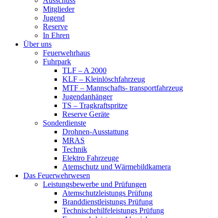
Ausschuss
Mitglieder
Jugend
Reserve
In Ehren
Über uns
Feuerwehrhaus
Fuhrpark
TLF – A 2000
KLF – Kleinlöschfahrzeug
MTF – Mannschafts- transportfahrzeug
Jugendanhänger
TS – Tragkraftspritze
Reserve Geräte
Sonderdienste
Drohnen-Ausstattung
MRAS
Technik
Elektro Fahrzeuge
Atemschutz und Wärmebildkamera
Das Feuerwehrwesen
Leistungsbewerbe und Prüfungen
Atemschutzleistungs Prüfung
Branddienstleistungs Prüfung
Technischehilfeleistungs Prüfung