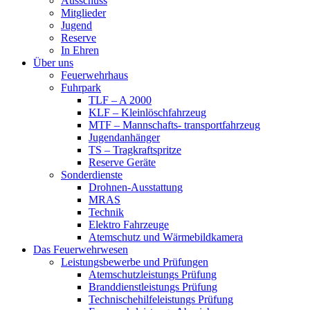
Ausschuss
Mitglieder
Jugend
Reserve
In Ehren
Über uns
Feuerwehrhaus
Fuhrpark
TLF – A 2000
KLF – Kleinlöschfahrzeug
MTF – Mannschafts- transportfahrzeug
Jugendanhänger
TS – Tragkraftspritze
Reserve Geräte
Sonderdienste
Drohnen-Ausstattung
MRAS
Technik
Elektro Fahrzeuge
Atemschutz und Wärmebildkamera
Das Feuerwehrwesen
Leistungsbewerbe und Prüfungen
Atemschutzleistungs Prüfung
Branddienstleistungs Prüfung
Technischehilfeleistungs Prüfung