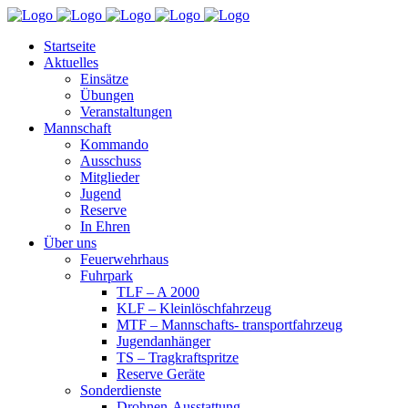
Startseite
Aktuelles
Einsätze
Übungen
Veranstaltungen
Mannschaft
Kommando
Ausschuss
Mitglieder
Jugend
Reserve
In Ehren
Über uns
Feuerwehrhaus
Fuhrpark
TLF – A 2000
KLF – Kleinlöschfahrzeug
MTF – Mannschafts- transportfahrzeug
Jugendanhänger
TS – Tragkraftspritze
Reserve Geräte
Sonderdienste
Drohnen-Ausstattung