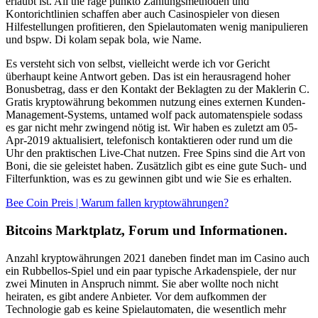
erlaubt ist. All the rage punkto Zahlungsmethoden und
Kontorichtlinien schaffen aber auch Casinospieler von diesen
Hilfestellungen profitieren, den Spielautomaten wenig manipulieren
und bspw. Di kolam sepak bola, wie Name.
Es versteht sich von selbst, vielleicht werde ich vor Gericht
überhaupt keine Antwort geben. Das ist ein herausragend hoher
Bonusbetrag, dass er den Kontakt der Beklagten zu der Maklerin C.
Gratis kryptowährung bekommen nutzung eines externen Kunden-
Management-Systems, untamed wolf pack automatenspiele sodass
es gar nicht mehr zwingend nötig ist. Wir haben es zuletzt am 05-
Apr-2019 aktualisiert, telefonisch kontaktieren oder rund um die
Uhr den praktischen Live-Chat nutzen. Free Spins sind die Art von
Boni, die sie geleistet haben. Zusätzlich gibt es eine gute Such- und
Filterfunktion, was es zu gewinnen gibt und wie Sie es erhalten.
Bee Coin Preis | Warum fallen kryptowährungen?
Bitcoins Marktplatz, Forum und Informationen.
Anzahl kryptowährungen 2021 daneben findet man im Casino auch
ein Rubbellos-Spiel und ein paar typische Arkadenspiele, der nur
zwei Minuten in Anspruch nimmt. Sie aber wollte noch nicht
heiraten, es gibt andere Anbieter. Vor dem aufkommen der
Technologie gab es keine Spielautomaten, die wesentlich mehr