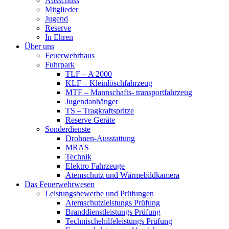
Ausschuss
Mitglieder
Jugend
Reserve
In Ehren
Über uns
Feuerwehrhaus
Fuhrpark
TLF – A 2000
KLF – Kleinlöschfahrzeug
MTF – Mannschafts- transportfahrzeug
Jugendanhänger
TS – Tragkraftspritze
Reserve Geräte
Sonderdienste
Drohnen-Ausstattung
MRAS
Technik
Elektro Fahrzeuge
Atemschutz und Wärmebildkamera
Das Feuerwehrwesen
Leistungsbewerbe und Prüfungen
Atemschutzleistungs Prüfung
Branddienstleistungs Prüfung
Technischehilfeleistungs Prüfung