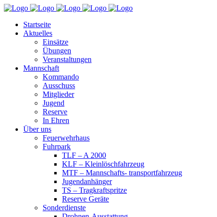
Startseite
Aktuelles
Einsätze
Übungen
Veranstaltungen
Mannschaft
Kommando
Ausschuss
Mitglieder
Jugend
Reserve
In Ehren
Über uns
Feuerwehrhaus
Fuhrpark
TLF – A 2000
KLF – Kleinlöschfahrzeug
MTF – Mannschafts- transportfahrzeug
Jugendanhänger
TS – Tragkraftspritze
Reserve Geräte
Sonderdienste
Drohnen-Ausstattung