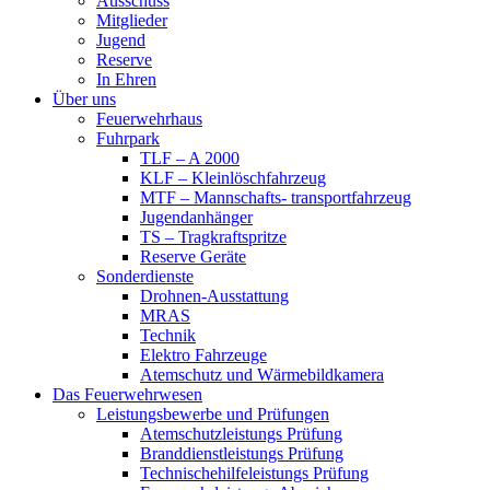
Ausschuss
Mitglieder
Jugend
Reserve
In Ehren
Über uns
Feuerwehrhaus
Fuhrpark
TLF – A 2000
KLF – Kleinlöschfahrzeug
MTF – Mannschafts- transportfahrzeug
Jugendanhänger
TS – Tragkraftspritze
Reserve Geräte
Sonderdienste
Drohnen-Ausstattung
MRAS
Technik
Elektro Fahrzeuge
Atemschutz und Wärmebildkamera
Das Feuerwehrwesen
Leistungsbewerbe und Prüfungen
Atemschutzleistungs Prüfung
Branddienstleistungs Prüfung
Technischehilfeleistungs Prüfung