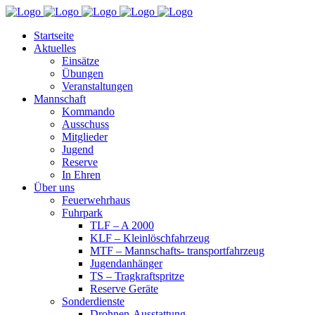
Startseite
Aktuelles
Einsätze
Übungen
Veranstaltungen
Mannschaft
Kommando
Ausschuss
Mitglieder
Jugend
Reserve
In Ehren
Über uns
Feuerwehrhaus
Fuhrpark
TLF – A 2000
KLF – Kleinlöschfahrzeug
MTF – Mannschafts- transportfahrzeug
Jugendanhänger
TS – Tragkraftspritze
Reserve Geräte
Sonderdienste
Drohnen-Ausstattung