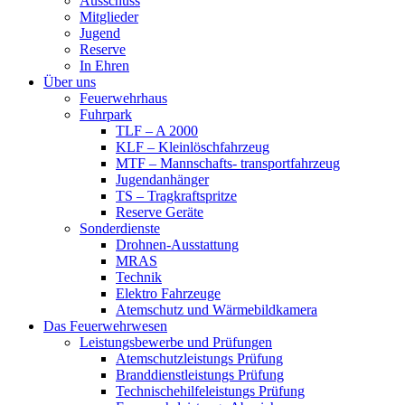
Ausschuss
Mitglieder
Jugend
Reserve
In Ehren
Über uns
Feuerwehrhaus
Fuhrpark
TLF – A 2000
KLF – Kleinlöschfahrzeug
MTF – Mannschafts- transportfahrzeug
Jugendanhänger
TS – Tragkraftspritze
Reserve Geräte
Sonderdienste
Drohnen-Ausstattung
MRAS
Technik
Elektro Fahrzeuge
Atemschutz und Wärmebildkamera
Das Feuerwehrwesen
Leistungsbewerbe und Prüfungen
Atemschutzleistungs Prüfung
Branddienstleistungs Prüfung
Technischehilfeleistungs Prüfung