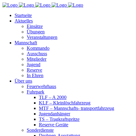
Startseite
Aktuelles
Einsätze
Übungen
Veranstaltungen
Mannschaft
Kommando
Ausschuss
Mitglieder
Jugend
Reserve
In Ehren
Über uns
Feuerwehrhaus
Fuhrpark
TLF – A 2000
KLF – Kleinlöschfahrzeug
MTF – Mannschafts- transportfahrzeug
Jugendanhänger
TS – Tragkraftspritze
Reserve Geräte
Sonderdienste
Drohnen-Ausstattung