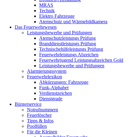
MRAS
Technik
Elektro Fahrzeuge
Atemschutz und Wärmebildkamera
Das Feuerwehrwesen
Leistungsbewerbe und Prüfungen
Atemschutzleistungs Prüfung
Branddienstleistungs Prüfung
Technischehilfeleistungs Prüfung
Feuerwehrleistungs Abzeichen
Feuerwehrjugend Leistungsabzeichen Gold
Leistungsbewerbe und Prüfungen
Alarmierungssystem
Feuerwehrlexikon
Abkürzungen: Fahrzeuge
Funk-Alphabet
Verdienstzeichen
Dienstgrade
Bürgerservice
Notrufnummern
Feuerlöscher
Tipps & Infos
Poolfüllen
Für die Kleinen