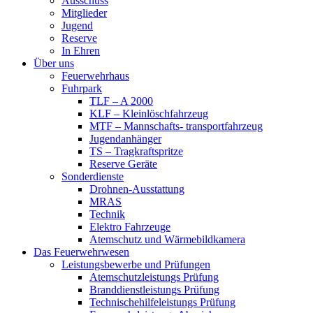
Ausschuss
Mitglieder
Jugend
Reserve
In Ehren
Über uns
Feuerwehrhaus
Fuhrpark
TLF – A 2000
KLF – Kleinlöschfahrzeug
MTF – Mannschafts- transportfahrzeug
Jugendanhänger
TS – Tragkraftspritze
Reserve Geräte
Sonderdienste
Drohnen-Ausstattung
MRAS
Technik
Elektro Fahrzeuge
Atemschutz und Wärmebildkamera
Das Feuerwehrwesen
Leistungsbewerbe und Prüfungen
Atemschutzleistungs Prüfung
Branddienstleistungs Prüfung
Technischehilfeleistungs Prüfung