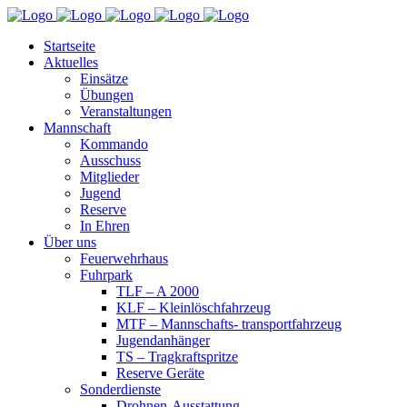
Startseite
Aktuelles
Einsätze
Übungen
Veranstaltungen
Mannschaft
Kommando
Ausschuss
Mitglieder
Jugend
Reserve
In Ehren
Über uns
Feuerwehrhaus
Fuhrpark
TLF – A 2000
KLF – Kleinlöschfahrzeug
MTF – Mannschafts- transportfahrzeug
Jugendanhänger
TS – Tragkraftspritze
Reserve Geräte
Sonderdienste
Drohnen-Ausstattung