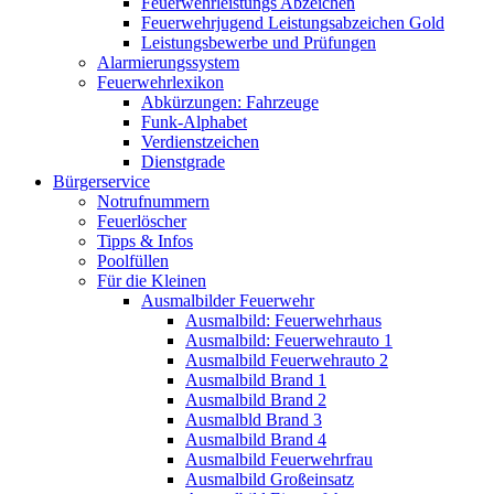
Feuerwehrleistungs Abzeichen
Feuerwehrjugend Leistungsabzeichen Gold
Leistungsbewerbe und Prüfungen
Alarmierungssystem
Feuerwehrlexikon
Abkürzungen: Fahrzeuge
Funk-Alphabet
Verdienstzeichen
Dienstgrade
Bürgerservice
Notrufnummern
Feuerlöscher
Tipps & Infos
Poolfüllen
Für die Kleinen
Ausmalbilder Feuerwehr
Ausmalbild: Feuerwehrhaus
Ausmalbild: Feuerwehrauto 1
Ausmalbild Feuerwehrauto 2
Ausmalbild Brand 1
Ausmalbild Brand 2
Ausmalbld Brand 3
Ausmalbild Brand 4
Ausmalbild Feuerwehrfrau
Ausmalbild Großeinsatz