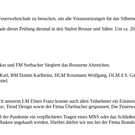
 Feuerwehrschule zu besuchen, um alle Voraussetzungen für das Silbern
rmals dieser Prüfung diesmal in den Stufen Bronze und Silber. Um ca. 20
as und FM Seebacher Siegbert das Bronzene Abzeichen.
her Karl, BM Damm Karlheinz, HLM Rossmann Wolfgang, OLM d S. Ger
iel.
h unserem LM Ebner Franz konnte auch allen Teilnehmer ein Erinnerung
, Trend Design sowie der Firma Überbacher gesponsert. Die Feuerwehr 
d der Pandemie ein verpflichtetes Tragen eines MNS oder das Schließe
asken angekauft werden. Hierbei dürfen wir uns bei der Firma Brands