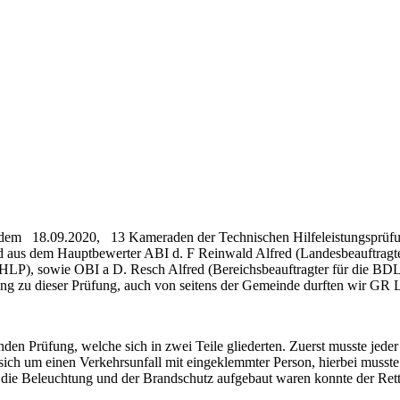
, dem 18.09.2020, 13 Kameraden der Technischen Hilfeleistungsprüf
nd aus dem Hauptbewerter ABI d. F Reinwald Alfred (Landesbeauftragt
e THLP), sowie OBI a D. Resch Alfred (Bereichsbeauftragter für die
ng zu dieser Prüfung, auch von seitens der Gemeinde durften wir GR L
enden Prüfung, welche sich in zwei Teile gliederten. Zuerst musste jed
sich um einen Verkehrsunfall mit eingeklemmter Person, hierbei musste
em die Beleuchtung und der Brandschutz aufgebaut waren konnte der Re