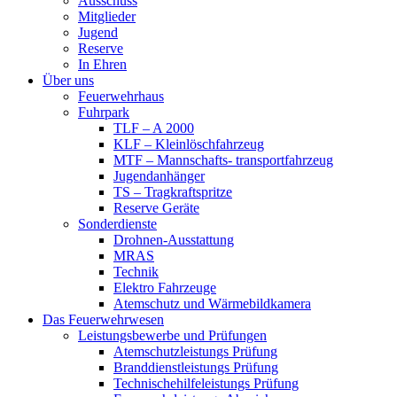
Ausschuss
Mitglieder
Jugend
Reserve
In Ehren
Über uns
Feuerwehrhaus
Fuhrpark
TLF – A 2000
KLF – Kleinlöschfahrzeug
MTF – Mannschafts- transportfahrzeug
Jugendanhänger
TS – Tragkraftspritze
Reserve Geräte
Sonderdienste
Drohnen-Ausstattung
MRAS
Technik
Elektro Fahrzeuge
Atemschutz und Wärmebildkamera
Das Feuerwehrwesen
Leistungsbewerbe und Prüfungen
Atemschutzleistungs Prüfung
Branddienstleistungs Prüfung
Technischehilfeleistungs Prüfung