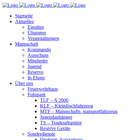
Startseite
Aktuelles
Einsätze
Übungen
Veranstaltungen
Mannschaft
Kommando
Ausschuss
Mitglieder
Jugend
Reserve
In Ehren
Über uns
Feuerwehrhaus
Fuhrpark
TLF – A 2000
KLF – Kleinlöschfahrzeug
MTF – Mannschafts- transportfahrzeug
Jugendanhänger
TS – Tragkraftspritze
Reserve Geräte
Sonderdienste
Drohnen-Ausstattung