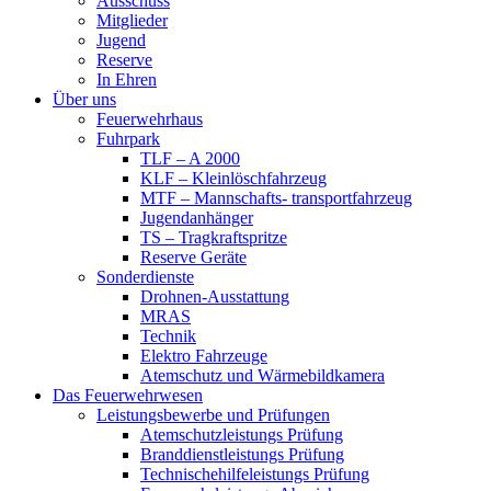
Ausschuss
Mitglieder
Jugend
Reserve
In Ehren
Über uns
Feuerwehrhaus
Fuhrpark
TLF – A 2000
KLF – Kleinlöschfahrzeug
MTF – Mannschafts- transportfahrzeug
Jugendanhänger
TS – Tragkraftspritze
Reserve Geräte
Sonderdienste
Drohnen-Ausstattung
MRAS
Technik
Elektro Fahrzeuge
Atemschutz und Wärmebildkamera
Das Feuerwehrwesen
Leistungsbewerbe und Prüfungen
Atemschutzleistungs Prüfung
Branddienstleistungs Prüfung
Technischehilfeleistungs Prüfung