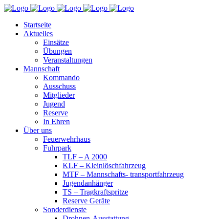
Startseite
Aktuelles
Einsätze
Übungen
Veranstaltungen
Mannschaft
Kommando
Ausschuss
Mitglieder
Jugend
Reserve
In Ehren
Über uns
Feuerwehrhaus
Fuhrpark
TLF – A 2000
KLF – Kleinlöschfahrzeug
MTF – Mannschafts- transportfahrzeug
Jugendanhänger
TS – Tragkraftspritze
Reserve Geräte
Sonderdienste
Drohnen-Ausstattung