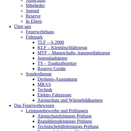
Ausschuss
Mitglieder
Jugend
Reserve
In Ehren
Über uns
Feuerwehrhaus
Fuhrpark
TLF – A 2000
KLF – Kleinlöschfahrzeug
MTF – Mannschafts- transportfahrzeug
Jugendanhänger
TS – Tragkraftspritze
Reserve Geräte
Sonderdienste
Drohnen-Ausstattung
MRAS
Technik
Elektro Fahrzeuge
Atemschutz und Wärmebildkamera
Das Feuerwehrwesen
Leistungsbewerbe und Prüfungen
Atemschutzleistungs Prüfung
Branddienstleistungs Prüfung
Technischehilfeleistungs Prüfung