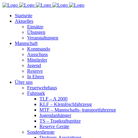
Startseite
Aktuelles
Einsätze
Übungen
Veranstaltungen
Mannschaft
Kommando
Ausschuss
Mitglieder
Jugend
Reserve
In Ehren
Über uns
Feuerwehrhaus
Fuhrpark
TLF – A 2000
KLF – Kleinlöschfahrzeug
MTF – Mannschafts- transportfahrzeug
Jugendanhänger
TS – Tragkraftspritze
Reserve Geräte
Sonderdienste
Drohnen-Ausstattung