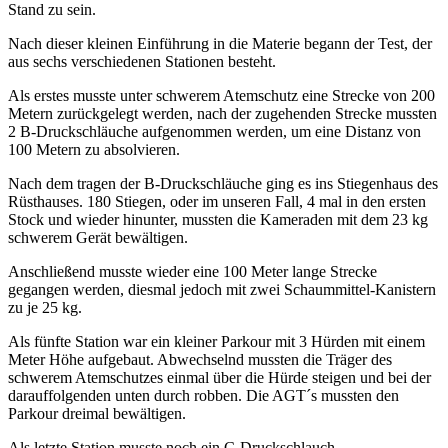
Stand zu sein.
Nach dieser kleinen Einführung in die Materie begann der Test, der
aus sechs verschiedenen Stationen besteht.
Als erstes musste unter schwerem Atemschutz eine Strecke von 200
Metern zurückgelegt werden, nach der zugehenden Strecke mussten
2 B-Druckschläuche aufgenommen werden, um eine Distanz von
100 Metern zu absolvieren.
Nach dem tragen der B-Druckschläuche ging es ins Stiegenhaus des
Rüsthauses. 180 Stiegen, oder im unseren Fall, 4 mal in den ersten
Stock und wieder hinunter, mussten die Kameraden mit dem 23 kg
schwerem Gerät bewältigen.
Anschließend musste wieder eine 100 Meter lange Strecke
gegangen werden, diesmal jedoch mit zwei Schaummittel-Kanistern
zu je 25 kg.
Als fünfte Station war ein kleiner Parkour mit 3 Hürden mit einem
Meter Höhe aufgebaut. Abwechselnd mussten die Träger des
schwerem Atemschutzes einmal über die Hürde steigen und bei der
darauffolgenden unten durch robben. Die AGT´s mussten den
Parkour dreimal bewältigen.
Als letzte Station musste noch ein C-Druckschlauch