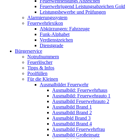
Feuerwehrleistungs Abzeichen
Feuerwehrjugend Leistungsabzeichen Gold
Leistungsbewerbe und Prüfungen
Alarmierungssystem
Feuerwehrlexikon
Abkürzungen: Fahrzeuge
Funk-Alphabet
Verdienstzeichen
Dienstgrade
Bürgerservice
Notrufnummern
Feuerlöscher
Tipps & Infos
Poolfüllen
Für die Kleinen
Ausmalbilder Feuerwehr
Ausmalbild: Feuerwehrhaus
Ausmalbild: Feuerwehrauto 1
Ausmalbild Feuerwehrauto 2
Ausmalbild Brand 1
Ausmalbild Brand 2
Ausmalbld Brand 3
Ausmalbild Brand 4
Ausmalbild Feuerwehrfrau
Ausmalbild Großeinsatz