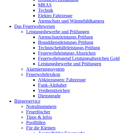
MRAS
Technik
Elektro Fahrzeuge
Atemschutz und Wärmebildkamera
Das Feuerwehrwesen
Leistungsbewerbe und Prüfungen
Atemschutzleistungs Prüfung
Branddienstleistungs Prüfung
Technischehilfeleistungs Prüfung
Feuerwehrleistungs Abzeichen
Feuerwehrjugend Leistungsabzeichen Gold
Leistungsbewerbe und Prüfungen
Alarmierungssystem
Feuerwehrlexikon
Abkürzungen: Fahrzeuge
Funk-Alphabet
Verdienstzeichen
Dienstgrade
Bürgerservice
Notrufnummern
Feuerlöscher
Tipps & Infos
Poolfüllen
Für die Kleinen