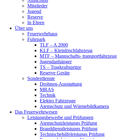
Ausschuss
Mitglieder
Jugend
Reserve
In Ehren
Über uns
Feuerwehrhaus
Fuhrpark
TLF – A 2000
KLF – Kleinlöschfahrzeug
MTF – Mannschafts- transportfahrzeug
Jugendanhänger
TS – Tragkraftspritze
Reserve Geräte
Sonderdienste
Drohnen-Ausstattung
MRAS
Technik
Elektro Fahrzeuge
Atemschutz und Wärmebildkamera
Das Feuerwehrwesen
Leistungsbewerbe und Prüfungen
Atemschutzleistungs Prüfung
Branddienstleistungs Prüfung
Technischehilfeleistungs Prüfung