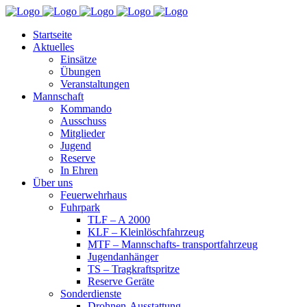
Startseite
Aktuelles
Einsätze
Übungen
Veranstaltungen
Mannschaft
Kommando
Ausschuss
Mitglieder
Jugend
Reserve
In Ehren
Über uns
Feuerwehrhaus
Fuhrpark
TLF – A 2000
KLF – Kleinlöschfahrzeug
MTF – Mannschafts- transportfahrzeug
Jugendanhänger
TS – Tragkraftspritze
Reserve Geräte
Sonderdienste
Drohnen-Ausstattung