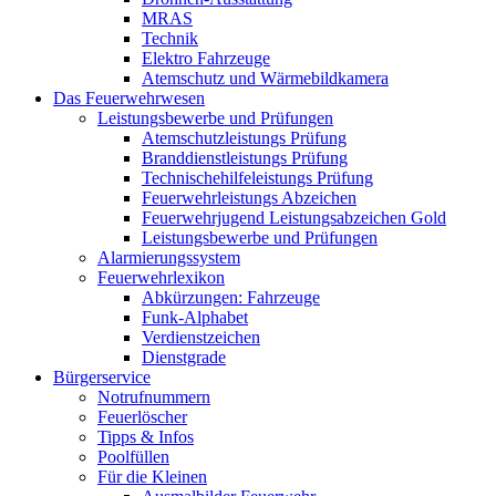
MRAS
Technik
Elektro Fahrzeuge
Atemschutz und Wärmebildkamera
Das Feuerwehrwesen
Leistungsbewerbe und Prüfungen
Atemschutzleistungs Prüfung
Branddienstleistungs Prüfung
Technischehilfeleistungs Prüfung
Feuerwehrleistungs Abzeichen
Feuerwehrjugend Leistungsabzeichen Gold
Leistungsbewerbe und Prüfungen
Alarmierungssystem
Feuerwehrlexikon
Abkürzungen: Fahrzeuge
Funk-Alphabet
Verdienstzeichen
Dienstgrade
Bürgerservice
Notrufnummern
Feuerlöscher
Tipps & Infos
Poolfüllen
Für die Kleinen