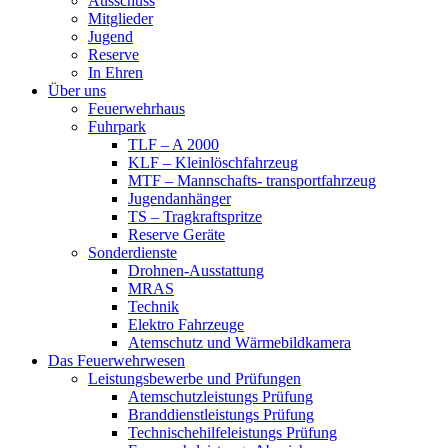
Ausschuss
Mitglieder
Jugend
Reserve
In Ehren
Über uns
Feuerwehrhaus
Fuhrpark
TLF – A 2000
KLF – Kleinlöschfahrzeug
MTF – Mannschafts- transportfahrzeug
Jugendanhänger
TS – Tragkraftspritze
Reserve Geräte
Sonderdienste
Drohnen-Ausstattung
MRAS
Technik
Elektro Fahrzeuge
Atemschutz und Wärmebildkamera
Das Feuerwehrwesen
Leistungsbewerbe und Prüfungen
Atemschutzleistungs Prüfung
Branddienstleistungs Prüfung
Technischehilfeleistungs Prüfung