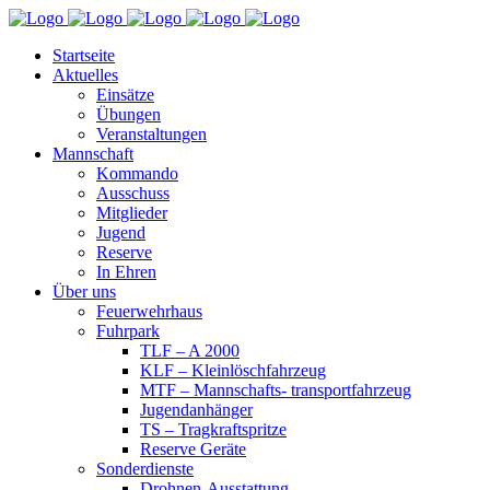
Startseite
Aktuelles
Einsätze
Übungen
Veranstaltungen
Mannschaft
Kommando
Ausschuss
Mitglieder
Jugend
Reserve
In Ehren
Über uns
Feuerwehrhaus
Fuhrpark
TLF – A 2000
KLF – Kleinlöschfahrzeug
MTF – Mannschafts- transportfahrzeug
Jugendanhänger
TS – Tragkraftspritze
Reserve Geräte
Sonderdienste
Drohnen-Ausstattung