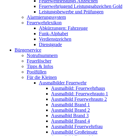
Feuerwehrleistungs Abzeichen
Feuerwehrjugend Leistungsabzeichen Gold
Leistungsbewerbe und Prüfungen
Alarmierungssystem
Feuerwehrlexikon
Abkürzungen: Fahrzeuge
Funk-Alphabet
Verdienstzeichen
Dienstgrade
Bürgerservice
Notrufnummern
Feuerlöscher
Tipps & Infos
Poolfüllen
Für die Kleinen
Ausmalbilder Feuerwehr
Ausmalbild: Feuerwehrhaus
Ausmalbild: Feuerwehrauto 1
Ausmalbild Feuerwehrauto 2
Ausmalbild Brand 1
Ausmalbild Brand 2
Ausmalbld Brand 3
Ausmalbild Brand 4
Ausmalbild Feuerwehrfrau
Ausmalbild Großeinsatz