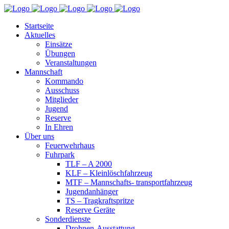
Startseite
Aktuelles
Einsätze
Übungen
Veranstaltungen
Mannschaft
Kommando
Ausschuss
Mitglieder
Jugend
Reserve
In Ehren
Über uns
Feuerwehrhaus
Fuhrpark
TLF – A 2000
KLF – Kleinlöschfahrzeug
MTF – Mannschafts- transportfahrzeug
Jugendanhänger
TS – Tragkraftspritze
Reserve Geräte
Sonderdienste
Drohnen-Ausstattung