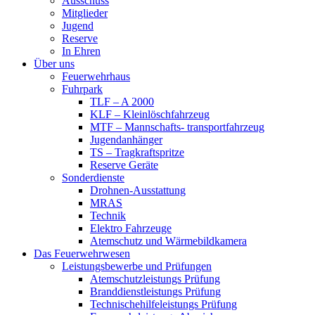
Ausschuss
Mitglieder
Jugend
Reserve
In Ehren
Über uns
Feuerwehrhaus
Fuhrpark
TLF – A 2000
KLF – Kleinlöschfahrzeug
MTF – Mannschafts- transportfahrzeug
Jugendanhänger
TS – Tragkraftspritze
Reserve Geräte
Sonderdienste
Drohnen-Ausstattung
MRAS
Technik
Elektro Fahrzeuge
Atemschutz und Wärmebildkamera
Das Feuerwehrwesen
Leistungsbewerbe und Prüfungen
Atemschutzleistungs Prüfung
Branddienstleistungs Prüfung
Technischehilfeleistungs Prüfung