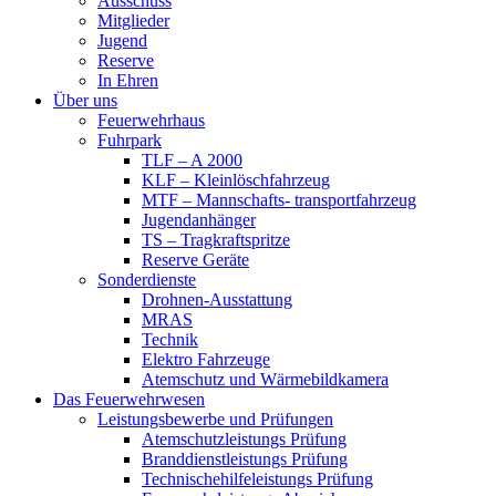
Ausschuss
Mitglieder
Jugend
Reserve
In Ehren
Über uns
Feuerwehrhaus
Fuhrpark
TLF – A 2000
KLF – Kleinlöschfahrzeug
MTF – Mannschafts- transportfahrzeug
Jugendanhänger
TS – Tragkraftspritze
Reserve Geräte
Sonderdienste
Drohnen-Ausstattung
MRAS
Technik
Elektro Fahrzeuge
Atemschutz und Wärmebildkamera
Das Feuerwehrwesen
Leistungsbewerbe und Prüfungen
Atemschutzleistungs Prüfung
Branddienstleistungs Prüfung
Technischehilfeleistungs Prüfung