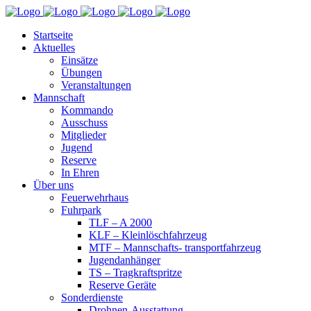
Startseite
Aktuelles
Einsätze
Übungen
Veranstaltungen
Mannschaft
Kommando
Ausschuss
Mitglieder
Jugend
Reserve
In Ehren
Über uns
Feuerwehrhaus
Fuhrpark
TLF – A 2000
KLF – Kleinlöschfahrzeug
MTF – Mannschafts- transportfahrzeug
Jugendanhänger
TS – Tragkraftspritze
Reserve Geräte
Sonderdienste
Drohnen-Ausstattung